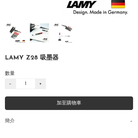
LAMY Z28 吸墨器
數量
−
+
加至購物車
簡介
−