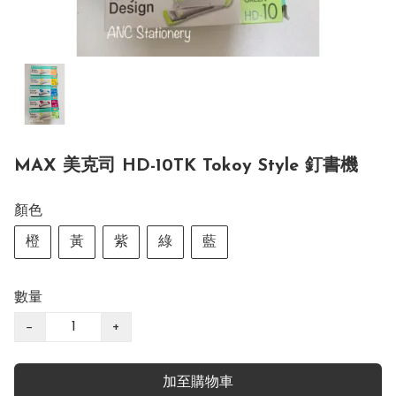
MAX 美克司 HD-10TK Tokoy Style 釘書機
顏色
橙
黃
紫
綠
藍
數量
−
+
加至購物車