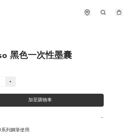
asso 黑色一次性墨囊
+
加至購物車
−
SO系列鋼筆使用