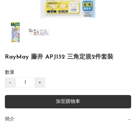
RayMay 藤井 APJ132 三角定規2件套裝
數量
−
+
加至購物車
簡介
−