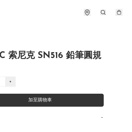
IC 索尼克 SN516 鉛筆圓規
+
加至購物車
−